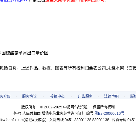
中国硫酸铵单月出口量价图
 风险自负。上述作品、数据、图表等所有权利归金农公司,未经本网书面
务介绍
-
服务协议
-
投稿中心
-
广告服务
-
法律声明
-
版
®
版权所有 © 2002-2025 中肥网
农资通 保留所有权利
《中华人民共和国 增值电信业务经营许可证》 编号:
黑B2-20060616号
o#ferinfo.com(请把#换成@) 入网热线:0451-88001128;88001138 传真号码:0451