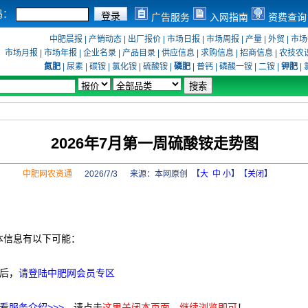
码：
广告服务
入网指南
资费查询
中肥晨报
|
产销动态
|
出厂报价
|
市场日报
|
市场周报
|
产量
|
外贸
|
市场
市场月报
|
市场年报
|
企业名录
|
产品目录
|
供应信息
|
求购信息
|
招商信息
|
农技农
氮肥
|
尿素
|
碳铵
|
氯化铵
|
硫酸铵
|
磷肥
|
普钙
|
磷酸一铵
|
二铵
|
钾肥
|
2026年7月第一周硫酸铵走势图
中肥网农资通
2026/7/3 来源：
本网原创
【
大
中
小
】【
关闭
】
本信息有以下可能：
后，
请登陆中肥网会员专区
看服务介绍>>>
，请点击
这里关闭本页面，继续浏览即可
！