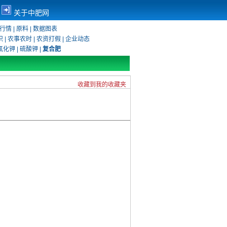
关于中肥网
行情
|
原料
|
数据图表
识
|
农事农时
|
农资打假
|
企业动态
氯化钾
|
硫酸钾
|
复合肥
收藏到我的收藏夹