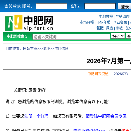
会员登录
账号：
密码：
中肥晨报
|
产销动态
市场月报
|
市场年报
|
企业名录
|
氮肥
|
尿素
|
碳铵
|
氯
中肥网搜索：
目前位置：
网站首页
>>>
氮肥
>>
港口信息
2026年7月
中肥网农资通
2026/7/
关键词: 尿素 港存
说明：您浏览的信息被限制浏览，浏览本信息有以下可能：
1）需要您
注册一个帐号
，如您已有账号后，
请登陆中肥网会员专区
2）服务已到期或没有购买本类信息，
查看服务介绍>>>
，请点击
这里