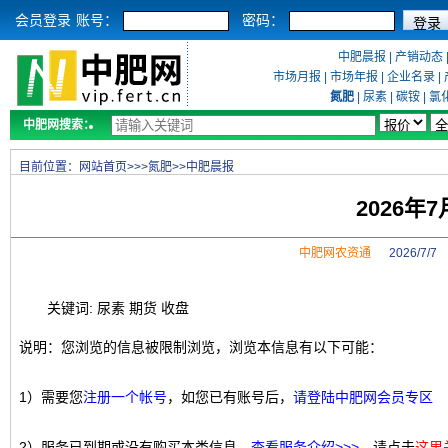
会员登录
账号：
密码：
中肥晨报
|
产销动态
市场月报
|
市场年报
|
企业名录
|
氮肥
|
尿素
|
碳铵
|
氯
中肥网搜索：
目前位置：
网站首页
>>>
氮肥
>>
中肥晨报
2026年
中肥网农资通
2026/7/
关键词: 尿素 期货 收盘
说明：您浏览的信息被限制浏览，浏览本信息有以下可能：
1）需要您
注册一个帐号
，如您已有账号后，
请登陆中肥网会员专区
2）服务已到期或没有购买本类信息，
查看服务介绍>>>
，请点击
这里