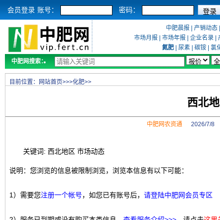
会员登录
账号：
密码：
中肥晨报
|
产销动态
市场月报
|
市场年报
|
企业名录
|
氮肥
|
尿素
|
碳铵
|
氯
中肥网搜索：
目前位置：
网站首页
>>>
化肥
>>
西北地
中肥网农资通
2026/7/
关键词: 西北地区 市场动态
说明：您浏览的信息被限制浏览，浏览本信息有以下可能：
1）需要您
注册一个帐号
，如您已有账号后，
请登陆中肥网会员专区
2）服务已到期或没有购买本类信息，
查看服务介绍>>>
，请点击
这里