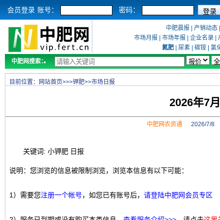
会员登录
账号：
密码：
中肥晨报
|
产销动态
市场月报
|
市场年报
|
企业名录
|
氮肥
|
尿素
|
碳铵
|
氯
中肥网搜索：
目前位置：
网站首页
>>>
钾肥
>>
市场日报
2026年
中肥网农资通
2026/7/
关键词: 小钾肥 日报
说明：您浏览的信息被限制浏览，浏览本信息有以下可能：
1）需要您
注册一个帐号
，如您已有账号后，
请登陆中肥网会员专区
2）服务已到期或没有购买本类信息，
查看服务介绍>>>
，请点击
这里