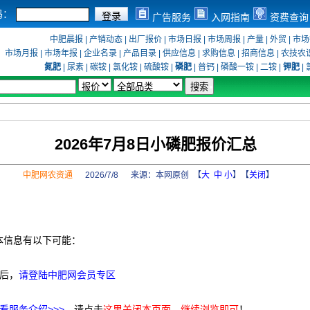
码：
广告服务
入网指南
资费查询
中肥晨报
|
产销动态
|
出厂报价
|
市场日报
|
市场周报
|
产量
|
外贸
|
市场
市场月报
|
市场年报
|
企业名录
|
产品目录
|
供应信息
|
求购信息
|
招商信息
|
农技农
氮肥
|
尿素
|
碳铵
|
氯化铵
|
硫酸铵
|
磷肥
|
普钙
|
磷酸一铵
|
二铵
|
钾肥
|
2026年7月8日小磷肥报价汇总
中肥网农资通
2026/7/8 来源：
本网原创
【
大
中
小
】【
关闭
】
本信息有以下可能：
后，
请登陆中肥网会员专区
看服务介绍>>>
，请点击
这里关闭本页面，继续浏览即可
！