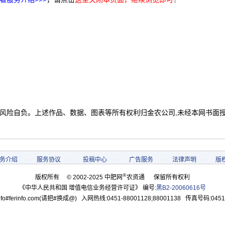
 风险自负。上述作品、数据、图表等所有权利归金农公司,未经本网书面
务介绍
-
服务协议
-
投稿中心
-
广告服务
-
法律声明
-
版
®
版权所有 © 2002-2025 中肥网
农资通 保留所有权利
《中华人民共和国 增值电信业务经营许可证》 编号:
黑B2-20060616号
o#ferinfo.com(请把#换成@) 入网热线:0451-88001128;88001138 传真号码:0451