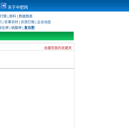
关于中肥网
行情
|
原料
|
数据图表
识
|
农事农时
|
农资打假
|
企业动态
氯化钾
|
硫酸钾
|
复合肥
收藏到我的收藏夹