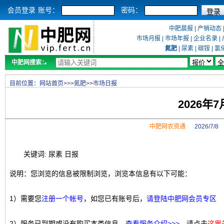
会员登录
账号：
密码：
中肥晨报
|
产销动态
市场月报
|
市场年报
|
企业名录
|
氮肥
|
尿素
|
碳铵
|
氯
中肥网搜索：
目前位置：
网站首页
>>>
氮肥
>>
市场日报
2026年
中肥网农资通
2026/7/
关键词: 尿素 日报
说明：您浏览的信息被限制浏览，浏览本信息有以下可能：
1）需要您
注册一个帐号
，如您已有账号后，
请登陆中肥网会员专区
2）服务已到期或没有购买本类信息，
查看服务介绍>>>
，请点击
这里