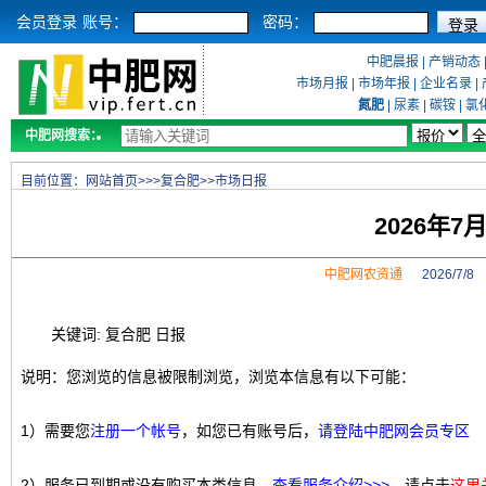
会员登录
账号：
密码：
中肥晨报
|
产销动态
市场月报
|
市场年报
|
企业名录
|
氮肥
|
尿素
|
碳铵
|
氯
中肥网搜索：
目前位置：
网站首页
>>>
复合肥
>>
市场日报
2026年
中肥网农资通
2026/7/
关键词: 复合肥 日报
说明：您浏览的信息被限制浏览，浏览本信息有以下可能：
1）需要您
注册一个帐号
，如您已有账号后，
请登陆中肥网会员专区
2）服务已到期或没有购买本类信息，
查看服务介绍>>>
，请点击
这里