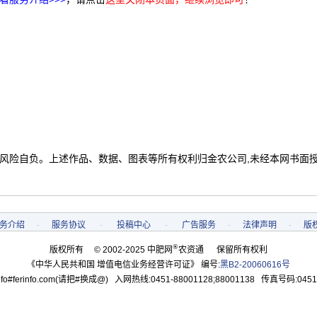
 风险自负。上述作品、数据、图表等所有权利归金农公司,未经本网书面
务介绍
-
服务协议
-
投稿中心
-
广告服务
-
法律声明
-
版
®
版权所有 © 2002-2025 中肥网
农资通 保留所有权利
《中华人民共和国 增值电信业务经营许可证》 编号:
黑B2-20060616号
o#ferinfo.com(请把#换成@) 入网热线:0451-88001128;88001138 传真号码:0451