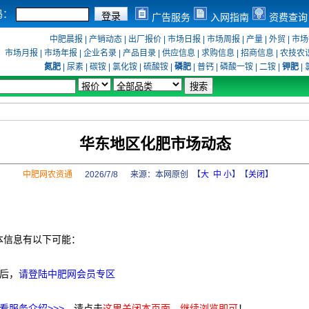
码：
广告服务
入网指南
资费查询
中肥晨报
|
产销动态
|
出厂报价
|
市场日报
|
市场周报
|
产量
|
外贸
|
市场
市场月报
|
市场年报
|
企业名录
|
产品目录
|
供应信息
|
求购信息
|
招商信息
|
农技农
氮肥
|
尿素
|
碳铵
|
氯化铵
|
硫酸铵
|
磷肥
|
普钙
|
磷酸一铵
|
二铵
|
钾肥
|
华东地区化肥市场动态
中肥网农资通
2026/7/8 来源：
本网原创
【
大
中
小
】【
关闭
】
本信息有以下可能：
后，
请登陆中肥网会员专区
看服务介绍>>>
，请点击
这里关闭本页面，继续浏览即可
！