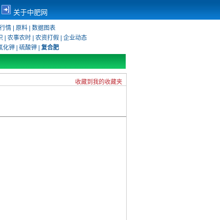
关于中肥网
行情
|
原料
|
数据图表
识
|
农事农时
|
农资打假
|
企业动态
氯化钾
|
硫酸钾
|
复合肥
收藏到我的收藏夹