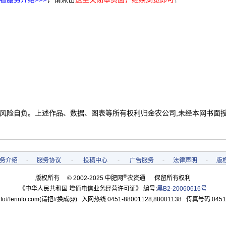
 风险自负。上述作品、数据、图表等所有权利归金农公司,未经本网书面
务介绍
-
服务协议
-
投稿中心
-
广告服务
-
法律声明
-
版
®
版权所有 © 2002-2025 中肥网
农资通 保留所有权利
《中华人民共和国 增值电信业务经营许可证》 编号:
黑B2-20060616号
o#ferinfo.com(请把#换成@) 入网热线:0451-88001128;88001138 传真号码:0451