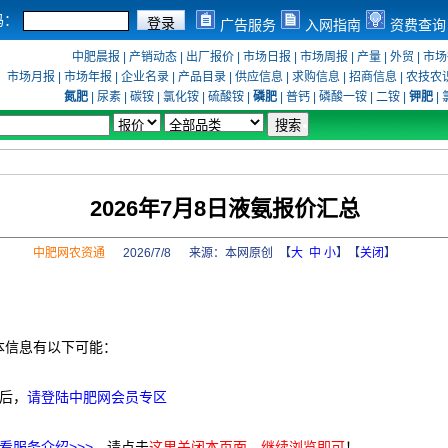
码：
广告服务
入网指南
资费查询
中肥晨报
|
产销动态
|
出厂报价
|
市场日报
|
市场周报
|
产量
|
外贸
|
市场
市场月报
|
市场年报
|
企业名录
|
产品目录
|
供应信息
|
求购信息
|
招商信息
|
农技农
氮肥
|
尿素
|
碳铵
|
氯化铵
|
硫酸铵
|
磷肥
|
普钙
|
磷酸一铵
|
二铵
|
钾肥
|
2026年7月8日液氨报价汇总
中肥网农资通
2026/7/8 来源：
本网原创
【
大
中
小
】【
关闭
】
本信息有以下可能：
后，
请登陆中肥网会员专区
看服务介绍>>>
，请点击
这里关闭本页面，继续浏览即可
！