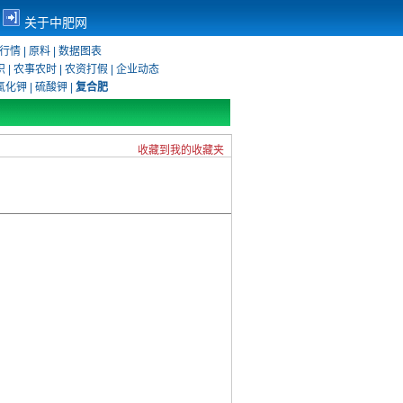
关于中肥网
行情
|
原料
|
数据图表
识
|
农事农时
|
农资打假
|
企业动态
氯化钾
|
硫酸钾
|
复合肥
收藏到我的收藏夹