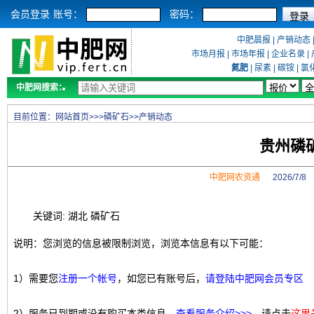
会员登录
账号：
密码：
中肥晨报
|
产销动态
市场月报
|
市场年报
|
企业名录
|
氮肥
|
尿素
|
碳铵
|
氯
中肥网搜索：
目前位置：
网站首页
>>>
磷矿石
>>
产销动态
贵州磷
中肥网农资通
2026/7/
关键词: 湖北 磷矿石
说明：您浏览的信息被限制浏览，浏览本信息有以下可能：
1）需要您
注册一个帐号
，如您已有账号后，
请登陆中肥网会员专区
2）服务已到期或没有购买本类信息，
查看服务介绍>>>
，请点击
这里