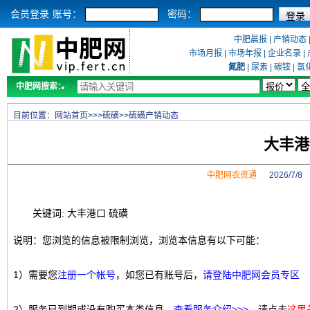
会员登录
账号：
密码：
中肥晨报
|
产销动态
市场月报
|
市场年报
|
企业名录
|
氮肥
|
尿素
|
碳铵
|
氯
中肥网搜索：
目前位置：
网站首页
>>>
硫磺
>>
硫磺产销动态
大丰港
中肥网农资通
2026/7/
关键词: 大丰港口 硫磺
说明：您浏览的信息被限制浏览，浏览本信息有以下可能：
1）需要您
注册一个帐号
，如您已有账号后，
请登陆中肥网会员专区
2）服务已到期或没有购买本类信息，
查看服务介绍>>>
，请点击
这里