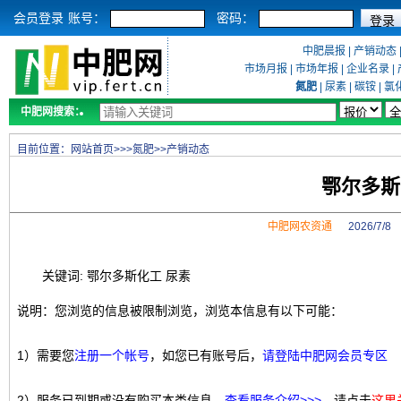
会员登录
账号：
密码：
中肥晨报
|
产销动态
市场月报
|
市场年报
|
企业名录
|
氮肥
|
尿素
|
碳铵
|
氯
中肥网搜索：
目前位置：
网站首页
>>>
氮肥
>>
产销动态
鄂尔多斯
中肥网农资通
2026/7/
关键词: 鄂尔多斯化工 尿素
说明：您浏览的信息被限制浏览，浏览本信息有以下可能：
1）需要您
注册一个帐号
，如您已有账号后，
请登陆中肥网会员专区
2）服务已到期或没有购买本类信息，
查看服务介绍>>>
，请点击
这里