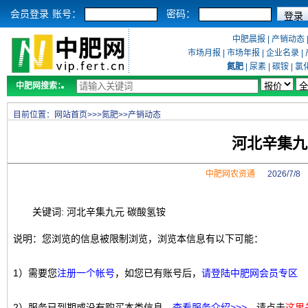
会员登录
账号：
密码：
中肥晨报
|
产销动态
市场月报
|
市场年报
|
企业名录
|
氮肥
|
尿素
|
碳铵
|
氯
中肥网搜索：
目前位置：
网站首页
>>>
氮肥
>>
产销动态
河北辛集九
中肥网农资通
2026/7/
关键词: 河北辛集九元 碳酸氢铵
说明：您浏览的信息被限制浏览，浏览本信息有以下可能：
1）需要您
注册一个帐号
，如您已有账号后，
请登陆中肥网会员专区
2）服务已到期或没有购买本类信息，
查看服务介绍>>>
，请点击
这里