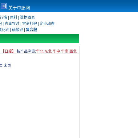
关于中肥网
行情
|
原料
|
数据图表
识
|
农事农时
|
农资打假
|
企业动态
氯化钾
|
硫酸钾
|
复合肥
：
【日度】
按产品浏览:
华北
东北
华中
华南
西北
页
末页