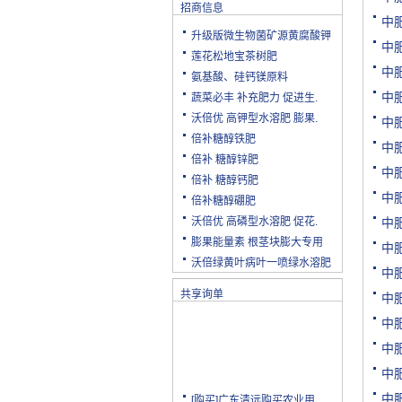
招商信息
中
升级版微生物菌矿源黄腐酸钾
中
莲花松地宝茶树肥
中
氨基酸、硅钙镁原料
中
蔬菜必丰 补充肥力 促进生.
沃倍优 高钾型水溶肥 膨果.
中
倍补糖醇铁肥
中
倍补 糖醇锌肥
中
倍补 糖醇钙肥
中
倍补糖醇硼肥
沃倍优 高磷型水溶肥 促花.
中
膨果能量素 根茎块膨大专用
中
沃倍绿黄叶病叶一喷绿水溶肥
中
共享询单
中
中
中
中
[购买]广东清远购买农业用.
中