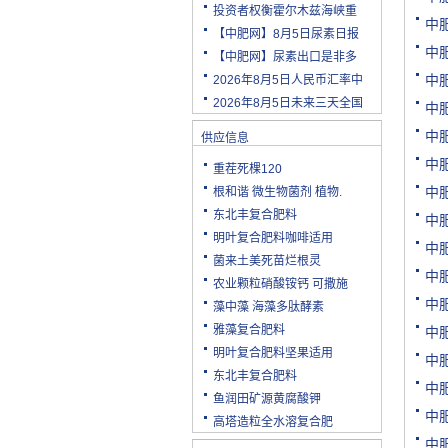
投资者权衡霍尔木兹海峡重
中
【中肥网】8月5日尿素日报
中
【中肥网】尿素出口是非多
中
2026年8月5日人民币汇率中
2026年8月5日未来三天全国
中
中
供应信息
中
重茬死棵120
中
根和谐 微生物菌剂 植物.
东北丰复合肥料
中
明叶复合肥料咖啡适用
中
菌来土美死苗烂根灵
中
农业颗粒硝酸铵钙 可撒施
中
藻中藻 海藻多肽酵素
雅藻复合肥料
中
明叶复合肥料坚果适用
中
东北丰复合肥料
中
鱼润田矿源黄腐酸钾
中
高塔造粒全水溶复合肥
中