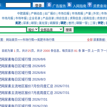
码：
广告服务
入网指南
资费查询
中肥晨报
|
产销动态
|
出厂报价
|
市场日报
|
市场周报
|
产量
|
外贸
|
市场
市场月报
|
市场年报
|
企业名录
|
产品目录
|
供应信息
|
求购信息
|
招商信息
|
农技农
氮肥
|
尿素
|
碳铵
|
氯化铵
|
硫酸铵
|
磷肥
|
普钙
|
磷酸一铵
|
二铵
|
钾肥
|
位置：
网站首页
>>>
市场行情
>>
氮肥市场行情
全部
尿素数据
目前为第
1
页，共计
25
页，共计
2000
条信息，每页显示
81
条
第一页
上一页
下一
肥网尿素每日区域行情
2026/8/6
肥网尿素每日区域行情
2026/8/5
肥网尿素每日区域行情
2026/8/4
肥网尿素每日区域行情
2026/8/3
肥网尿素主流地区报价7月份月度汇总
2026/7/31
肥网尿素主流地区报价7月底周度汇总
2026/7/31
肥网尿素每日区域行情
2026/7/31
肥网尿素每日区域行情
2026/7/30