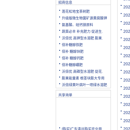
招商信息
20
莲花松地宝茶树肥
20
升级版微生物菌矿源黄腐酸钾
20
氨基酸、硅钙镁原料
20
蔬菜必丰 补充肥力 促进生.
沃倍优 高钾型水溶肥 膨果.
20
倍补糖醇铁肥
20
倍补 糖醇锌肥
20
倍补 糖醇钙肥
20
倍补糖醇硼肥
沃倍优 高磷型水溶肥 促花.
20
膨果能量素 根茎块膨大专用
20
沃倍绿黄叶病叶一喷绿水溶肥
20
共享询单
20
20
20
20
[购买]广东清远购买农业用.
20