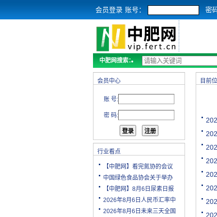
会员登录
账号：
密
中肥网搜索：
会员中心
目前
账 号:
密 码:
20
20
20
行业看点
20
【中肥网】看完氮协的会议
20
中国绿色食品协会关于举办
20
【中肥网】8月6日尿素日报
2026年8月6日人民币汇率中
20
2026年8月6日未来三天全国
20