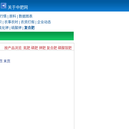
关于中肥网
行情
|
原料
|
数据图表
识
|
农事农时
|
农资打假
|
企业动态
氯化钾
|
硫酸钾
|
复合肥
按产品浏览:
氮肥
磷肥
钾肥
复合肥
磷酸铵肥
页
末页