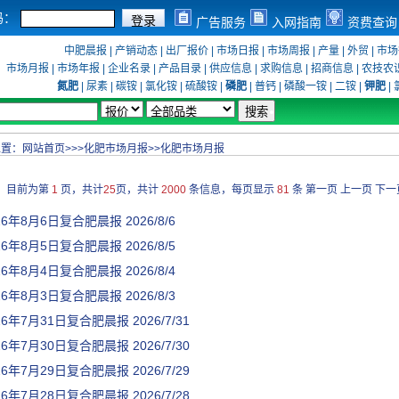
码：
广告服务
入网指南
资费查询
中肥晨报
|
产销动态
|
出厂报价
|
市场日报
|
市场周报
|
产量
|
外贸
|
市场
市场月报
|
市场年报
|
企业名录
|
产品目录
|
供应信息
|
求购信息
|
招商信息
|
农技农
氮肥
|
尿素
|
碳铵
|
氯化铵
|
硫酸铵
|
磷肥
|
普钙
|
磷酸一铵
|
二铵
|
钾肥
|
位置：
网站首页
>>>
化肥市场月报
>>
化肥市场月报
目前为第
1
页，共计
25
页，共计
2000
条信息，每页显示
81
条
第一页
上一页
下一
26年8月6日复合肥晨报
2026/8/6
26年8月5日复合肥晨报
2026/8/5
26年8月4日复合肥晨报
2026/8/4
26年8月3日复合肥晨报
2026/8/3
26年7月31日复合肥晨报
2026/7/31
26年7月30日复合肥晨报
2026/7/30
26年7月29日复合肥晨报
2026/7/29
26年7月28日复合肥晨报
2026/7/28