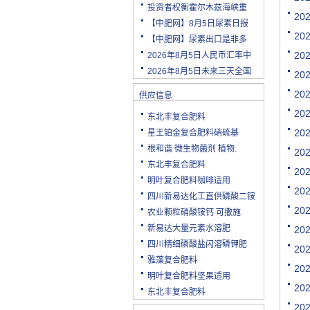
投资者权衡霍尔木兹海峡重
20
【中肥网】8月5日尿素日报
20
【中肥网】尿素出口是非多
20
2026年8月5日人民币汇率中
2026年8月5日未来三天全国
20
20
供应信息
20
东北丰复合肥料
20
星王铂金复合肥料硝硫基
根和谐 微生物菌剂 植物.
20
东北丰复合肥料
20
明叶复合肥料咖啡适用
20
四川新易达化工直供磷酸二铵
20
农业颗粒硝酸铵钙 可撒施
新易达大量元素水溶肥
20
四川精细磷酸盐闪溶磷钾肥
20
雅藻复合肥料
20
明叶复合肥料坚果适用
20
东北丰复合肥料
20