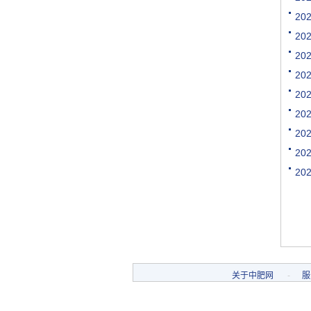
[购买]江西南昌购买水稻专.
20
[代理]江西南昌代理氯基复.
20
[购买]河南驻马店购买二铵.
[购买]河南驻马店购买尿素.
20
[购买]河南驻马店购买硫基.
20
[购买]上海购买硫磺粉10吨.
20
[购买]广西来宾购买钙镁磷.
20
[购买]福建漳州购买复合肥.
20
[购买]重庆购买硫酸钾950.
[购买]河南开封购买氯化钾.
20
[购买]河南开封购买二铵1..
20
[购买]河南开封购买尿素1.
[代理]青海代理小颗粒尿素.
[购买]安徽阜阳购买硫基复.
[购买]河北石家庄购买水溶.
[购买]陕西榆林购买二铵1.
[购买]湖北襄阳购买氯化铵.
关于中肥网
-
服
[购买]安徽购买有机肥料5.
[购买]四川内江购买钙镁磷.
[购买]四川眉山购买尿素1.