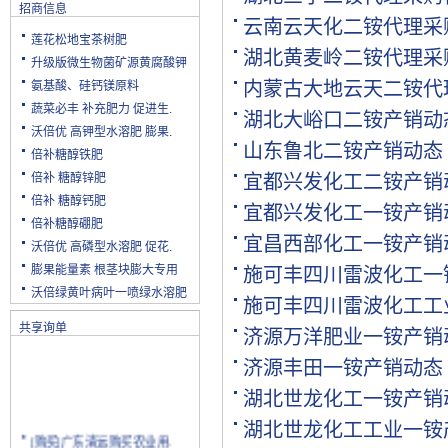
招商信息
云南云天化二铵代理采
莲花松地宝茶树肥
湖北黄麦岭二铵代理采
升级版微生物菌矿源黄腐酸钾
内蒙古大地云天二铵代
氨基酸、硅钙镁原料
蔬菜必丰 补充肥力 促进生.
湖北大峪口二铵产销动
沃倍优 高钾型水溶肥 膨果.
山东鲁北二铵产销动态
倍补糖醇铁肥
倍补 糖醇锌肥
宜都兴发化工二铵产销
倍补 糖醇钙肥
宜都兴发化工一铵产销
倍补糖醇硼肥
宜昌西部化工一铵产销
沃倍优 高磷型水溶肥 促花.
膨果能量素 根茎块膨大专用
施可丰四川雷波化工一
沃倍绿黄叶病叶一喷绿水溶肥
施可丰四川雷波化工工
共享询单
济源万洋肥业一铵产销
济源丰田一铵产销动态
湖北世龙化工一铵产销
湖北世龙化工工业一铵
[购买]广东清远购买农业用.