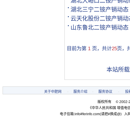
湖北大峪口二铵产销动
[购买]贵州黔西南布依族苗.
湖北三宁二铵产销动态
[购买]湖南邵阳购买氯基复.
云天化股份二铵产销动
[购买]黑龙江双鸭山购买尿.
[购买]甘肃高台购买全水溶.
山东鲁北二铵产销动态
[购买]内蒙古通辽购买硫基.
[购买]河南开封购买氯化钾.
[购买]河南开封购买二铵1..
目前为第
1
页，共计
25
页，
[购买]河南开封购买尿素1.
[购买]河北邢台购买控释掺.
[购买]江苏盐城购买一铵10.
本站所载
[代理]新疆和田代理硫酸铵.
[购买]甘肃白银购买尿素10.
[购买]山西吕梁购买复合肥.
关于中肥网
-
服务介绍
-
服务协议
-
投
[购买]黑龙江双鸭山购买一.
[代理]河南代理磷酸二铵10.
版权所有 © 2002-
[购买]陕西宝鸡购买复合肥.
《中华人民共和国 增值电信
[代理]广西柳州代理硫基复.
电子信箱:info#ferinfo.com(请把#换成@) 入网
[购买]内蒙古赤峰购买复合.
[购买]广东肇庆购买复合肥.