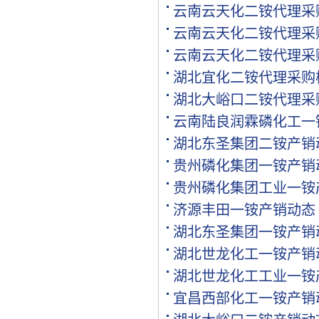
[购买]江西南昌购买水稻专.
云南云天化二铵代理采
[代理]江西南昌代理氯基复.
云南云天化二铵代理采
[购买]河南驻马店购买二铵.
云南云天化二铵代理采
[购买]河南驻马店购买尿素.
[购买]河南驻马店购买硫基.
湖北宜化二铵代理采购
[购买]上海购买硫磺粉10吨.
湖北大峪口二铵代理采
[购买]广西来宾购买钙镁磷.
云南陆良润霖磷化工一
[购买]福建漳州购买复合肥.
[购买]重庆购买硫酸钾950.
湖北东圣集团二铵产销
[购买]河南开封购买氯化钾.
贵州磷化集团一铵产销
[购买]河南开封购买二铵1..
[购买]河南开封购买尿素1.
贵州磷化集团工业一铵
[代理]青海代理小颗粒尿素.
济源丰田一铵产销动态
[购买]安徽阜阳购买硫基复.
湖北东圣集团一铵产销
[购买]河北石家庄购买水溶.
[购买]陕西榆林购买二铵1.
湖北世龙化工一铵产销
[购买]湖北襄阳购买氯化铵.
湖北世龙化工工业一铵
[购买]安徽购买有机肥料5.
宜昌西部化工一铵产销
[购买]四川内江购买钙镁磷.
[购买]四川眉山购买尿素1.