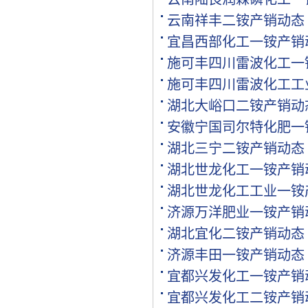
[购买]内蒙古通辽求购尿素.
云南祥丰二铵产销动态
[购买]上海寻找代工企业
宜昌西部化工一铵产销
[购买]广西柳州购买尿素20.
[购买]内蒙古呼伦贝尔购买.
施可丰四川雷波化工一
[购买]北京购买缓控释复合.
施可丰四川雷波化工工
[购买]江西南昌购买氯化钾.
湖北大峪口二铵产销动
[代理]内蒙通辽代理硝酸钾.
[购买]黑龙江佳木斯购买尿.
安徽宁国司尔特化肥一
[购买]辽宁沈阳购买尿素35.
湖北三宁二铵产销动态
[购买]四川成都购买包膜尿.
湖北世龙化工一铵产销
[购买]山东菏泽购买复合肥.
[购买]内蒙古通辽购买尿素.
湖北世龙化工工业一铵
[购买]新疆喀什购买一铵5.
济源万洋肥业一铵产销
[购买]山东滨州购买缓控释.
湖北宜化二铵产销动态
[购买]广东广州购买尿素10.
[代理]河北邯郸代理水溶肥.
济源丰田一铵产销动态
[购买]新疆图木舒克购买大.
宜都兴发化工一铵产销
[购买]江西南昌购买硫基复.
宜都兴发化工二铵产销
[购买]江西南昌购买掺混肥.