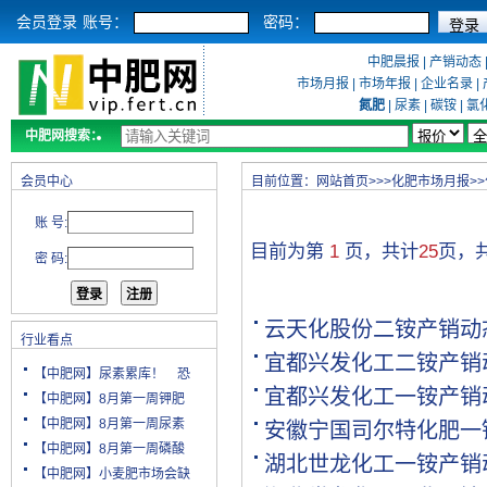
会员登录
账号：
密码：
中肥晨报
|
产销动态
市场月报
|
市场年报
|
企业名录
|
氮肥
|
尿素
|
碳铵
|
氯
中肥网搜索：
会员中心
目前位置：
网站首页
>>>
化肥市场月报
>>
账 号:
目前为第
1
页，共计
25
页，
密 码:
云天化股份二铵产销动
行业看点
宜都兴发化工二铵产销
【中肥网】尿素累库！ 恐
宜都兴发化工一铵产销
【中肥网】8月第一周钾肥
【中肥网】8月第一周尿素
安徽宁国司尔特化肥一
【中肥网】8月第一周磷酸
湖北世龙化工一铵产销
【中肥网】小麦肥市场会缺