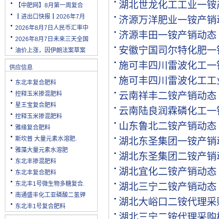
湖北世龙化工工业一铵
【中肥网】8月第一周复合
┃进出口快报┃2026年7月
济源万洋肥业一铵产销
2026年8月7日人民币汇率中
济源丰田一铵产销动态
2026年8月7日未来三天全国
安徽宁国司尔特化肥一
油价上涨，因伊朗法案草案
施可丰四川雷波化工一
供应信息
施可丰四川雷波化工工
东北丰复合肥料
控释玉米掺混肥料
云南祥丰二铵产销动态
星王宝复合肥料
云南陆良润霖磷化工一
控释玉米掺混肥料
山东鲁北二铵产销动态
雅缘复合肥料
斯坎普 大量元素水溶肥.
湖北东圣集团一铵产销
雅藻大量元素水溶肥
湖北东圣集团二铵产销
东北丰掺混肥料
湖北宜化二铵产销动态
东北丰复合肥料
东北丰1号微生物多糖复合.
湖北三宁二铵产销动态
南通盛丰化工亚磷酸二氢钾
湖北大峪口二铵代理采
东北丰1号复合肥料
湖北三宁二铵代理采购