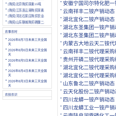
[购买]北京购买尿素15吨
安徽宁国司尔特化肥一
[购买]江苏连云港购买尿素.
云南祥丰二铵产销动态
[购买]河北石家庄购买农业.
湖北宜化二铵产销动态
[购买]山东聊城购买磷酸二.
[购买]陕西渭南购买小麦配.
湖北东圣集团一铵产销
[购买]云南玉溪购买尿素10.
农事农时
湖北东圣集团二铵产销
[购买]山东潍坊购买复合肥.
2026年8月7日未来三天全国
内蒙古大地云天二铵代
[购买]河南安阳购买二铵20.
天
[购买]四川绵阳购买尿素2.
2026年8月6日未来三天全国
云南祥丰二铵代理采购
天
[购买]天津购买小颗粒尿素.
贵州开磷二铵代理采购
2026年8月5日未来三天全国
[购买]内蒙古购买复合肥10.
天
湖北宜化二铵代理采购
[购买]天津购买大颗粒尿素.
2026年8月4日未来三天全国
[购买]河南新乡购买冲施肥.
湖北宜化二铵代理采购
天
[购买]山东济宁购买尿素10.
2026年8月3日未来三天全国
山东鲁北二铵产销动态
[代理]陕西渭南代理小麦配.
天
云天化股份二铵产销动
[购买]新疆克孜勒苏柯尔克.
农技农识
[购买]宁夏购买罗硫酸钾(.
四川龙蟒一铵产销动态
[购买]河北石家庄购买硫酸.
四川龙蟒工业一铵产销
[购买]四川购买复合肥10吨.
[购买]四川绵阳购买水溶肥.
云南陆良润霖磷化工一