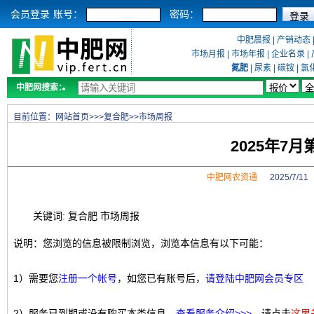
会员登录
账号：
密码：
中肥晨报
|
产销动态
市场月报
|
市场年报
|
企业名录
|
氮肥
|
尿素
|
碳铵
|
氯
中肥网搜索：
目前位置：
网站首页
>>>
复合肥
>>
市场周报
2025年7
中肥网农资通
2025/7/1
关键词: 复合肥 市场周报
说明：您浏览的信息被限制浏览，浏览本信息有以下可能：
1）需要您
注册一个帐号
，如您已有账号后，
请登陆中肥网会员专区
2）服务已到期或没有购买本类信息，
查看服务介绍>>>
，请点击
这里