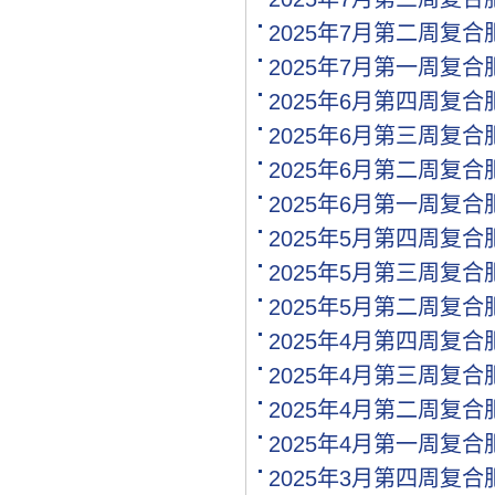
[购买]上海寻找代工企业
2025年7月第二周复
[购买]广西柳州购买尿素20.
2025年7月第一周复
[购买]内蒙古呼伦贝尔购买.
[购买]北京购买缓控释复合.
2025年6月第四周复
[购买]江西南昌购买氯化钾.
2025年6月第三周复
[代理]内蒙通辽代理硝酸钾.
2025年6月第二周复
[购买]黑龙江佳木斯购买尿.
[购买]辽宁沈阳购买尿素35.
2025年6月第一周复
[购买]四川成都购买包膜尿.
2025年5月第四周复
[购买]山东菏泽购买复合肥.
2025年5月第三周复
[购买]内蒙古通辽购买尿素.
[购买]新疆喀什购买一铵5.
2025年5月第二周复
[购买]山东滨州购买缓控释.
2025年4月第四周复
[购买]广东广州购买尿素10.
2025年4月第三周复
[代理]河北邯郸代理水溶肥.
[购买]新疆图木舒克购买大.
2025年4月第二周复
[购买]江西南昌购买硫基复.
2025年4月第一周复
[购买]江西南昌购买掺混肥.
2025年3月第四周复
[购买]江西南昌购买水稻专.