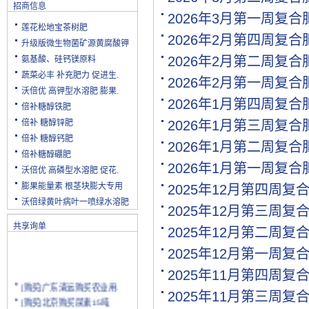
招商信息
2026年3月第一周复
莲花松地宝茶树肥
2026年2月第四周复
升级版微生物菌矿源黄腐酸钾
2026年2月第二周复
氨基酸、硅钙镁原料
蔬菜必丰 补充肥力 促进生.
2026年2月第一周复
沃倍优 高钾型水溶肥 膨果.
2026年1月第四周复
倍补糖醇铁肥
倍补 糖醇锌肥
2026年1月第三周复
倍补 糖醇钙肥
2026年1月第二周复
倍补糖醇硼肥
2026年1月第一周复
沃倍优 高磷型水溶肥 促花.
膨果能量素 根茎块膨大专用
2025年12月第四周复
沃倍绿黄叶病叶一喷绿水溶肥
2025年12月第三周复
共享询单
2025年12月第二周复
2025年12月第一周复
2025年11月第四周复
[购买]广东清远购买农业用.
2025年11月第三周复
[购买]北京购买尿素15吨