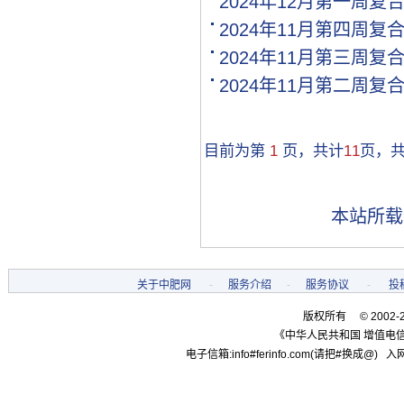
2024年12月第一周复
[购买]湖南邵阳购买氯基复.
2024年11月第四周复
[购买]黑龙江双鸭山购买尿.
2024年11月第三周复
[购买]甘肃高台购买全水溶.
[购买]内蒙古通辽购买硫基.
2024年11月第二周复
[购买]河南开封购买氯化钾.
[购买]河南开封购买二铵1..
[购买]河南开封购买尿素1.
目前为第
1
页，共计
11
页，
[购买]河北邢台购买控释掺.
[购买]江苏盐城购买一铵10.
[代理]新疆和田代理硫酸铵.
本站所载
[购买]甘肃白银购买尿素10.
[购买]山西吕梁购买复合肥.
[购买]黑龙江双鸭山购买一.
[代理]河南代理磷酸二铵10.
关于中肥网
-
服务介绍
-
服务协议
-
投
[购买]陕西宝鸡购买复合肥.
版权所有 © 2002-
[代理]广西柳州代理硫基复.
《中华人民共和国 增值电信
[购买]内蒙古赤峰购买复合.
电子信箱:info#ferinfo.com(请把#换成@) 入网
[购买]广东肇庆购买复合肥.
[购买]江苏南京购买复合肥.