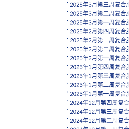
[代理]江西南昌代理氯基复.
2025年3月第三周复
[购买]河南驻马店购买二铵.
2025年3月第二周复
[购买]河南驻马店购买尿素.
[购买]河南驻马店购买硫基.
2025年3月第一周复
[购买]上海购买硫磺粉10吨.
2025年2月第四周复
[购买]广西来宾购买钙镁磷.
2025年2月第三周复
[购买]福建漳州购买复合肥.
[购买]重庆购买硫酸钾950.
2025年2月第二周复
[购买]河南开封购买氯化钾.
2025年2月第一周复
[购买]河南开封购买二铵1..
2025年1月第四周复
[购买]河南开封购买尿素1.
[代理]青海代理小颗粒尿素.
2025年1月第三周复
[购买]安徽阜阳购买硫基复.
2025年1月第二周复
[购买]河北石家庄购买水溶.
2025年1月第一周复
[购买]陕西榆林购买二铵1.
[购买]湖北襄阳购买氯化铵.
2024年12月第四周复
[购买]安徽购买有机肥料5.
2024年12月第三周复
[购买]四川内江购买钙镁磷.
2024年12月第二周复
[购买]四川眉山购买尿素1.
[购买]贵州黔西南布依族苗.