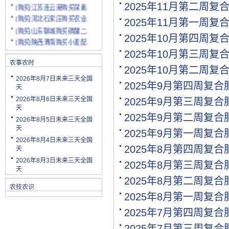
[购买]江苏连云港购买尿素.
2025年11月第二周复
[购买]河北石家庄购买农业.
2025年11月第一周复
[购买]山东聊城购买磷酸二.
2025年10月第四周复
[购买]陕西渭南购买小麦配.
[购买]云南玉溪购买尿素10.
2025年10月第三周复
[购买]山东潍坊购买复合肥.
农事农时
2025年10月第二周复
[购买]河南安阳购买二铵20.
2026年8月7日未来三天全国
2025年9月第四周复
[购买]四川绵阳购买尿素2.
天
[购买]天津购买小颗粒尿素.
2026年8月6日未来三天全国
2025年9月第三周复
[购买]内蒙古购买复合肥10.
天
2025年9月第二周复
[购买]天津购买大颗粒尿素.
2026年8月5日未来三天全国
天
[购买]河南新乡购买冲施肥.
2025年9月第一周复
2026年8月4日未来三天全国
[购买]山东济宁购买尿素10.
2025年8月第四周复
天
[代理]陕西渭南代理小麦配.
2026年8月3日未来三天全国
2025年8月第三周复
[购买]新疆克孜勒苏柯尔克.
天
[购买]宁夏购买罗硫酸钾(.
2025年8月第二周复
农技农识
[购买]河北石家庄购买硫酸.
2025年8月第一周复
[购买]四川购买复合肥10吨.
2025年7月第四周复
[购买]四川绵阳购买水溶肥.
[购买]内蒙古通辽求购尿素.
2025年7月第三周复