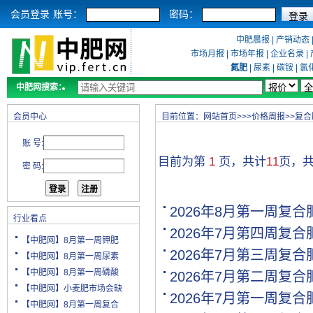
会员登录
账号：
密码：
中肥晨报
|
产销动态
市场月报
|
市场年报
|
企业名录
|
氮肥
|
尿素
|
碳铵
|
氯
中肥网搜索：
会员中心
目前位置：
网站首页
>>>
价格周报
>>
复合
账 号:
目前为第
1
页，共计
11
页，
密 码:
2026年8月第一周复
行业看点
2026年7月第四周复
【中肥网】8月第一周钾肥
2026年7月第三周复
【中肥网】8月第一周尿素
【中肥网】8月第一周磷酸
2026年7月第二周复
【中肥网】小麦肥市场会缺
2026年7月第一周复
【中肥网】8月第一周复合