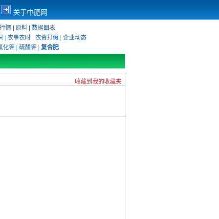
关于中肥网
行情
|
原料
|
数据图表
识
|
农事农时
|
农资打假
|
企业动态
氯化钾
|
硫酸钾
|
复合肥
收藏到我的收藏夹