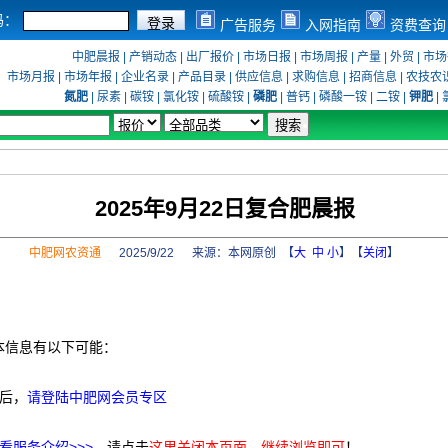
码：
广告服务
入网指南
资费查询
中肥晨报
|
产销动态
|
出厂报价
|
市场日报
|
市场周报
|
产量
|
外贸
|
市场
市场月报
|
市场年报
|
企业名录
|
产品目录
|
供应信息
|
求购信息
|
招商信息
|
农技农
氮肥
|
尿素
|
碳铵
|
氯化铵
|
硫酸铵
|
磷肥
|
普钙
|
磷酸一铵
|
二铵
|
钾肥
|
2025年9月22日复合肥晨报
中肥网农资通
2025/9/22 来源：
本网原创
【
大
中
小
】【
关闭
】
本信息有以下可能：
后，
请登陆中肥网会员专区
看服务介绍>>>
，请点击
这里关闭本页面，继续浏览即可
！