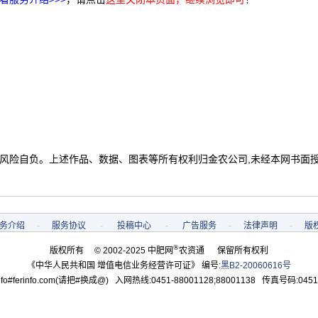
 风险自负。上述作品、数据、图表等所有权利归金农公司,未经本网书面
务介绍
-
服务协议
-
投稿中心
-
广告服务
-
法律声明
-
版
®
版权所有 © 2002-2025 中肥网
农资通 保留所有权利
《中华人民共和国 增值电信业务经营许可证》 编号:
黑B2-20060616号
o#ferinfo.com(请把#换成@) 入网热线:0451-88001128;88001138 传真号码:0451