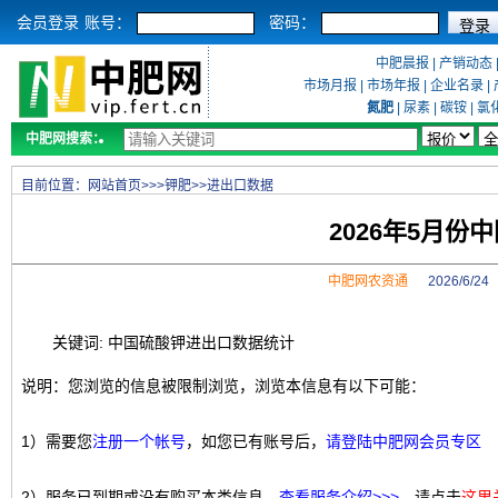
会员登录
账号：
密码：
中肥晨报
|
产销动态
市场月报
|
市场年报
|
企业名录
|
氮肥
|
尿素
|
碳铵
|
氯
中肥网搜索：
目前位置：
网站首页
>>>
钾肥
>>
进出口数据
2026年5月
中肥网农资通
2026/6/2
关键词: 中国硫酸钾进出口数据统计
说明：您浏览的信息被限制浏览，浏览本信息有以下可能：
1）需要您
注册一个帐号
，如您已有账号后，
请登陆中肥网会员专区
2）服务已到期或没有购买本类信息，
查看服务介绍>>>
，请点击
这里