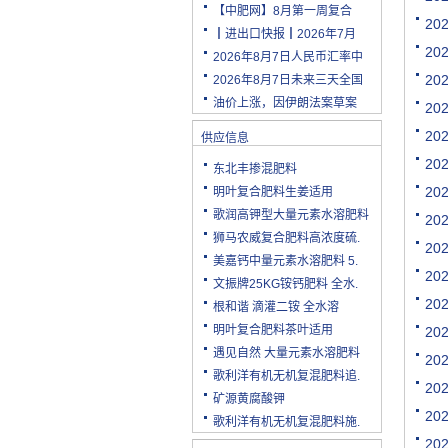
【中肥网】8月第一周复合
2
┃进出口快报┃2026年7月
2
2026年8月7日人民币汇率中
2
2026年8月7日未来三天全国
油价上涨，因伊朗法案草案
2
2
供应信息
2
东北丰掺混肥料
2
明叶复合肥料生姜适用
歌润高钾型大量元素水溶肥料
2
狮马农威复合肥料高浓度硫.
2
美嘉钙中量元素水溶肥料 5.
2
文振牌25KG铵钙肥料 全水.
2
根和谐 滴灌二铵 全水溶
明叶复合肥料茶叶适用
2
遇见自然 大量元素水溶肥料
2
歌利洋有机无机复混肥料追.
2
矿源黄腐酸钾
2
歌利洋有机无机复混肥料施.
2