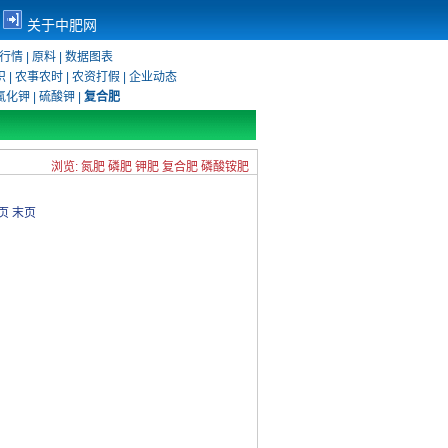
关于中肥网
行情
|
原料
|
数据图表
识
|
农事农时
|
农资打假
|
企业动态
氯化钾
|
硫酸钾
|
复合肥
浏览:
氮肥
磷肥
钾肥
复合肥
磷酸铵肥
页
末页