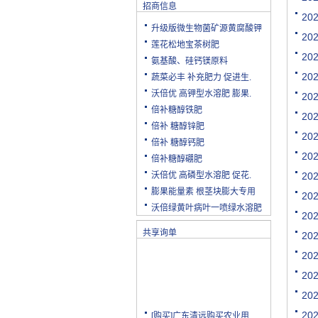
招商信息
2
升级版微生物菌矿源黄腐酸钾
2
莲花松地宝茶树肥
2
氨基酸、硅钙镁原料
2
蔬菜必丰 补充肥力 促进生.
沃倍优 高钾型水溶肥 膨果.
2
倍补糖醇铁肥
2
倍补 糖醇锌肥
2
倍补 糖醇钙肥
2
倍补糖醇硼肥
沃倍优 高磷型水溶肥 促花.
2
膨果能量素 根茎块膨大专用
2
沃倍绿黄叶病叶一喷绿水溶肥
2
共享询单
2
2
2
2
[购买]广东清远购买农业用.
2