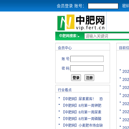
会员登录
账号：
密
中肥网搜索：
会员中心
目前
账 号:
密 码:
2
2
2
行业看点
2
【中肥网】尿素累库！ 恐
2
【中肥网】8月第一周钾肥
2
【中肥网】8月第一周尿素
【中肥网】8月第一周磷酸
2
【中肥网】小麦肥市场会缺
2