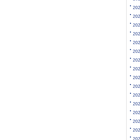
[购买]内蒙古通辽求购尿素.
2
[购买]上海寻找代工企业
2
[购买]广西柳州购买尿素20.
2
[购买]内蒙古呼伦贝尔购买.
2
[购买]北京购买缓控释复合.
[购买]江西南昌购买氯化钾.
2
[代理]内蒙通辽代理硝酸钾.
2
[购买]黑龙江佳木斯购买尿.
2
[购买]辽宁沈阳购买尿素35.
2
[购买]四川成都购买包膜尿.
2
[购买]山东菏泽购买复合肥.
[购买]内蒙古通辽购买尿素.
2
[购买]新疆喀什购买一铵5.
2
[购买]山东滨州购买缓控释.
2
[购买]广东广州购买尿素10.
2
[代理]河北邯郸代理水溶肥.
[购买]新疆图木舒克购买大.
2
[购买]江西南昌购买硫基复.
2
[购买]江西南昌购买掺混肥.
2