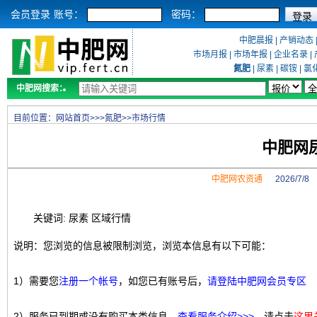
会员登录
账号：
密码：
中肥晨报
|
产销动态
市场月报
|
市场年报
|
企业名录
|
氮肥
|
尿素
|
碳铵
|
氯
中肥网搜索：
目前位置：
网站首页
>>>
氮肥
>>
市场行情
中肥网
中肥网农资通
2026/7/
关键词: 尿素 区域行情
说明：您浏览的信息被限制浏览，浏览本信息有以下可能：
1）需要您
注册一个帐号
，如您已有账号后，
请登陆中肥网会员专区
2）服务已到期或没有购买本类信息，
查看服务介绍>>>
，请点击
这里